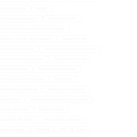
deseo un bebé
infértil
cirugia laparoscopica
propósitos 2021
Reproducción asistida Bucaramanga
primeros meses de embarazo
reproducción
Fertilidad Colombia
afectaciones en el embarazo
inseminación intrauterina
Cuidado en familia
perimenopausia
Tratamiento fertilidad
consejos en el embarazo
Embarazo
inseminación artificial
casos ginecológicos
vasectomia
organización mundial de la salud
Cancer de mama
histeroscopia
Cuidados del parto
Mamá emprendedora
Histeroscopia
Covid19
VPH
bebé