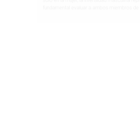
solo en la mujer, la infertilidad masculina r
fundamental evaluar a ambos miembros de la