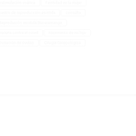
estimulación ovárica
Fertilidad en la mujer
centro de reproducción asistida
consulta
Reprodución asistida Bucaramanga
vacuna contra el covid
nacimiento de mi hijo
Donación de óvulos
Cirugía Ginecológica
BOLETÍN NACER