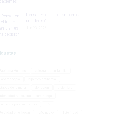
Pensar en el futuro también es
una decisión
Jun 23, 2026
íquetas
Papiloma Humano
celebrando en familia
Laparoscopia
hiperprolactinemia
etapas de la mujer
donación
diciembre
Infertilidad Masculina Bucaramanga
cuidados para ser padres
FIV
Fertilidad en el hogar
año nuevo
Esterilidad