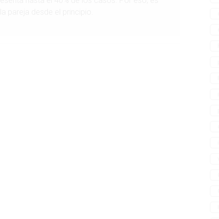
epresenta hasta el 40% de los casos. Por eso, es
 pareja desde el principio.