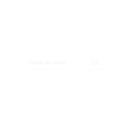
BOLETÍN NACER
Escribe tu correo electrónico
Conoce nuestra
política de
tratamiento de datos.
iento