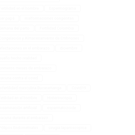
Fertilidad en el hombre
Espermograma
ser papá
malformaciones congénitas
Semana del parto
Fertilidad Colombia
Congelación y Almacenamiento de Embriones
afectaciones en el embarazo
diciembre
sueño hecho realidad
primeros meses de embarazo
vacuna contra el covid
Infertilidad masculina Bucaramanga
Covid19
fetilidad en el hombre
Histeroscopia
Inseminación artificial
espermatozoide
vacuna durante el embarazo
Pólipos Endometriales
cirugia laparoscopica