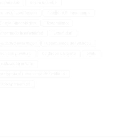
maternidad
deseo un bebé
casos ginecológicos
Fertilidad Bucaramanga
Cirugía Ginecológica
Tratamiento
afrontando la infertilidad
Esterilidad
Fertilidad en la mujer
tratamientos de fertilidad
técnicas precisas.
Cuidados del parto
óvulo
fertilización in Vitro
cita previa al tratamiento de fertilidad
Papás primerizos