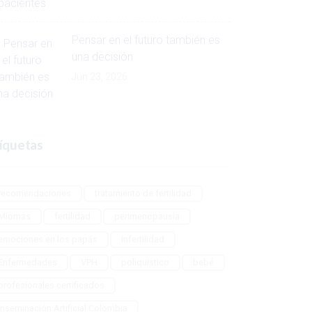
Pensar en el futuro también es
una decisión
Jun 23, 2026
íquetas
recomendaciones
tratamiento de fertilidad
Miomas
fertilidad
perimenopausia
emociones en los papás
Infertilidad
Enfermedades
VPH
poliquistico
bebé
profesionales certificados
Inseminación Artificial Colombia