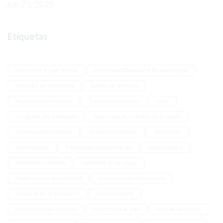
Jun 23, 2026
Etíquetas
ser mamá en pandemia
Infertilidad Masculina Bucaramanga
fertilidad en pandemia
etapas de la mujer
Reproducción asistida
Trato personalizado
útero
Cuidados del embarazo
organización mundial de la salud
inseminación artificial
embarazo múltiple
embriones
alimentación
Infertilidad Bucaramanga
Histeroscopia
Fertilidad Colombia
Fertilidad en la mujer
Tratamientos de fertilidad
inseminación intrauterina
consejos en el embarazo
Enfermedades
tratamiento de fertilidad
milagro de la vida
Cancer de mama