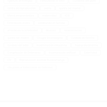
ligadura de trompas
Fertilización In Vitro
Cuidados del parto
centro de reproducción
ovario
quiero ser mamá
Mamá emprendedora
maternidad
ICSI
fertilización invitro
celebrando en familia
afrontando la infertilidad
Miomas
recanalización
quiero ser madre
Cirugía Ginecológica
Cuidado en familia
cuidado del bebé
Inseminación intrautrina
hiperprolactinemia
Congelación de Embriones
Inseminación artificial
Esterilidad
FIV
Reproducción asistida Bucaramanga
cita previa al tratamiento de fertilidad