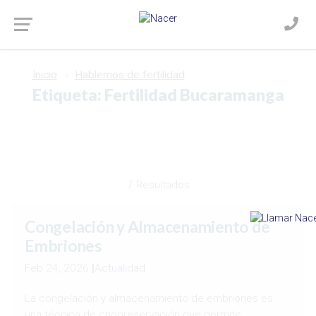
Inicio
Hablemos de fertilidad
Etiqueta: Fertilidad Bucaramanga
7 Resultados
Congelación y Almacenamiento de
Embriones
Feb 24, 2026
|
Actualidad
La congelación y almacenamiento de embriones es
una técnica de criopreservación que permite