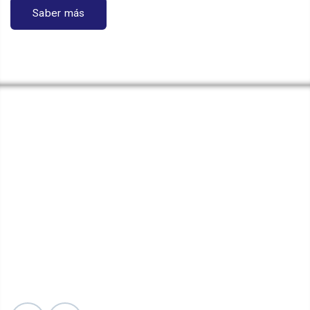
Saber más
DÓNDE ESTAMOS
Clinica Foscal Internacional
Torre C Piso 7 Consultorio 706
Calle 157 No 23-99 - Floridablanca, Colombia
direccioncomercial@nacer.com.co
+57 7 639 8852
+57 3172437108