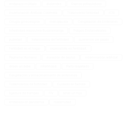
embarazo múltiple
diciembre
Ovarios poliquísticos
Inseminación Artificial Colombia
Tratamiento fertilidad
ICSI
Cirugía ginecológica
menopausia
Congelación de Embriones
Infertilidad masculina Bucaramanga
Pólipos Endometriales
pubertad
tratamientos de fertilidad
queremos ser papás
Fertilidad en el hogar
especialista en fertilidad.
Papiloma Humano
donación de óvulos
inseminación artificial
deseo un bebé
infertilidad
Parto respetado
Congelación y almacenamiento de embriones
Tratamientos de fertilidad
Cuidado en familia
ligadura de trompas
FIV
tener un hijo
embarazo en pandemia
maternidad