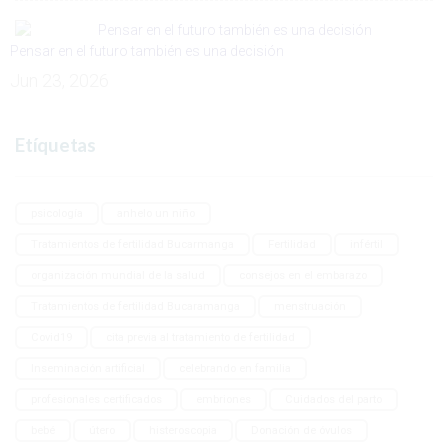
Pensar en el futuro también es una decisión
Jun 23, 2026
Etíquetas
psicología
anhelo un niño
Tratamientos de fertilidad Bucarmanga
Fertilidad
infértil
organización mundial de la salud
consejos en el embarazo
Tratamientos de fertilidad Bucaramanga
menstruación
Covid19
cita previa al tratamiento de fertilidad
Inseminación artificial
celebrando en familia
profesionales certificados
embriones
Cuidados del parto
bebé
útero
histeroscopia
Donación de óvulos