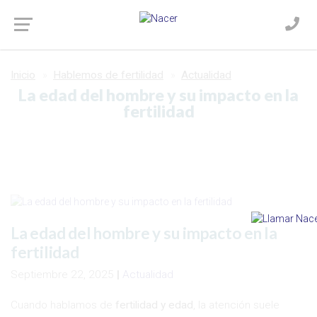
Inicio
Hablemos de fertilidad
Actualidad
La edad del hombre y su impacto en la
fertilidad
La edad del hombre y su impacto en la
fertilidad
Septiembre 22, 2025
|
Actualidad
Cuando hablamos de
fertilidad y edad
, la atención suele