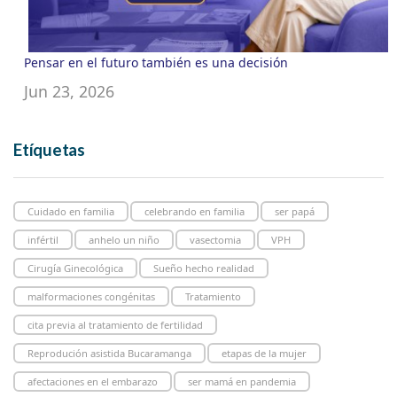
Pensar en el futuro también es una decisión
Jun 23, 2026
Etíquetas
Cuidado en familia
celebrando en familia
ser papá
infértil
anhelo un niño
vasectomia
VPH
Cirugía Ginecológica
Sueño hecho realidad
malformaciones congénitas
Tratamiento
cita previa al tratamiento de fertilidad
Reprodución asistida Bucaramanga
etapas de la mujer
afectaciones en el embarazo
ser mamá en pandemia