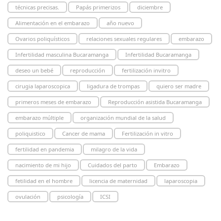
técnicas precisas.
Papás primerizos
diciembre
Alimentación en el embarazo
año nuevo
Ovarios poliquísticos
relaciones sexuales regulares
embarazo
Infertilidad masculina Bucaramanga
Infertilidad Bucaramanga
deseo un bebé
reproducción
fertilización invitro
cirugia laparoscopica
ligadura de trompas
quiero ser madre
primeros meses de embarazo
Reproducción asistida Bucaramanga
embarazo múltiple
organización mundial de la salud
poliquistico
Cancer de mama
Fertilización in vitro
fertilidad en pandemia
milagro de la vida
nacimiento de mi hijo
Cuidados del parto
Embarazo
fetilidad en el hombre
licencia de maternidad
laparoscopia
ovulación
psicología
ICSI