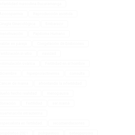
Infertilidad masculina Bucaramanga
Azoospermia
Reproducción asistida
Cirugía Ginecológica
Embarazo
menstruación
Papiloma Humano
hablar en pareja
Congelación de Embriones
fertilización in vitro
navidad
estimulación ovárica
Fertilidad en el hombre
diciembre
hiperprolactinemia
consulta
Cancer de mama
afrontando la infertilidad
Sueño hecho realidad
menopausia
donación
Fertilidad
ser mamá
Inseminación intrauterina
especialista en fertilidad.
recomendaciones
propósitos 2021
poliquistico
osteoporosis