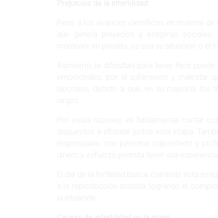
Prejuicios de la infertilidad:
Pese a los avances científicos en materia de m
aún genera prejuicios y estigmas sociales,
mantener en privado, ya sea su situación o el t
Asimismo, la dificultad para tener hijos pue
emocionales, por el sufrimiento y malestar 
laborales, debido a que, en su mayoría, los 
largos.
Por estas razones, es fundamental contar c
dispuestos a afrontar juntos esta etapa. Tambi
responsable, con personal capacitado y profe
dinero y esfuerzo permita tener una experienci
El día de la fertilidad busca combatir esta esti
a la reproducción asistida, logrando el compr
la situación.
Causas de infertilidad en la mujer: