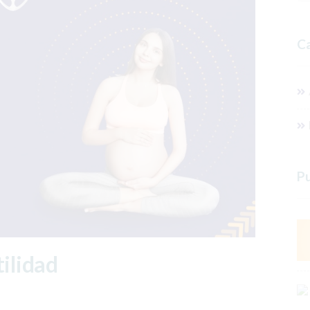
Ca
Pu
tilidad