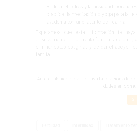
Reducir el estrés y la ansiedad, porque 
practicar la meditación o yoga para la rela
ayuden a tomar el asunto con calma.
Esperamos que esta información te haya s
positivamente en tu círculo familiar y de amigo
eliminar estos estigmas y de dar el apoyo n
familia.
Ante cualquier duda o consulta relacionada con 
dudes en comun
Co
Fertilidad
Infertilidad
Tratamiento fert