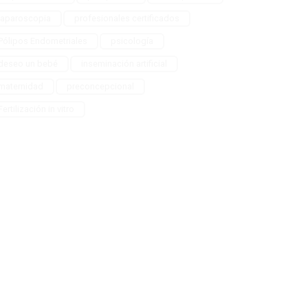
laparoscopia
profesionales certificados
Pólipos Endometriales
psicología
deseo un bebé
inseminación artificial
maternidad
preconcepcional
Fertilización in vitro