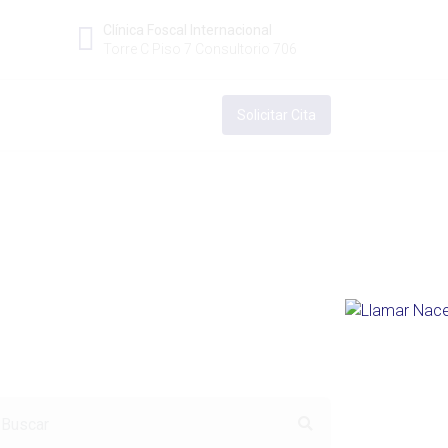
Clínica Foscal Internacional
Torre C Piso 7 Consultorio 706
Solicitar Cita